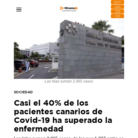
DESCARGA
MIRAPLAY
Buzón de
Sugerencias
Contratar
Publicidad
Contacto
Comercial
Las Islas suman 2.065 casos
SOCIEDAD
Casi el 40% de los
pacientes canarios de
Covid-19 ha superado la
enfermedad