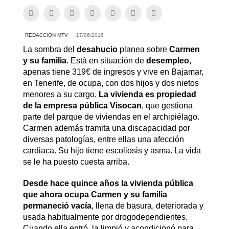
REDACCIÓN MTV
17/06/2016
La sombra del
desahucio
planea sobre
Carmen
y su familia
. Está en situación de
desempleo
,
apenas tiene 319€ de ingresos y vive en Bajamar,
en Tenerife, de ocupa, con dos hijos y dos nietos
menores a su cargo.
La vivienda es propiedad
de la empresa pública Visocan
, que gestiona
parte del parque de viviendas en el archipiélago.
Carmen además tramita una discapacidad por
diversas patologías, entre ellas una afección
cardiaca. Su hijo tiene escoliosis y asma. La vida
se le ha puesto cuesta arriba.
Desde hace quince años la vivienda pública
que ahora ocupa Carmen y su familia
permaneció vacía
, llena de basura, deteriorada y
usada habitualmente por drogodependientes.
Cuando ella entró, la limpió y acondicionó para