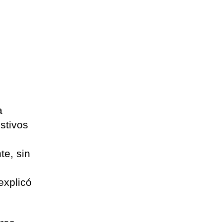
a
estivos
te, sin
s
explicó