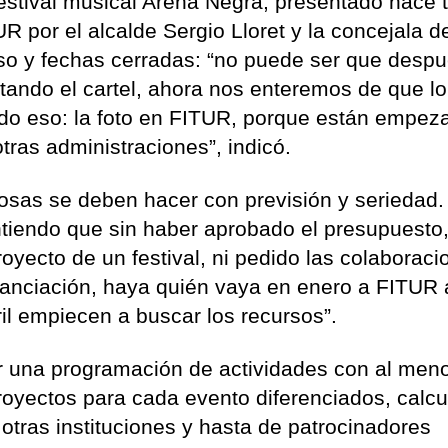
festival musical Arena Negra, presentado hace 
 por el alcalde Sergio Lloret y la concejala d
reso y fechas cerradas: “no puede ser que desp
jetando el cartel, ahora nos enteremos de que l
ido eso: la foto en FITUR, porque están empez
tras administraciones”, indicó.
cosas se deben hacer con previsión y seriedad.
ntiendo que sin haber aprobado el presupuesto,
royecto de un festival, ni pedido las colaboraci
inanciación, haya quién vaya en enero a FITUR 
ril empiecen a buscar los recursos”.
r una programación de actividades con al men
royectos para cada evento diferenciados, calc
otras instituciones y hasta de patrocinadores