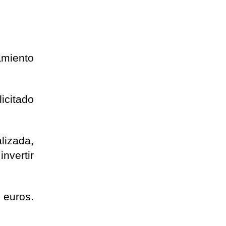
miento
icitado
lizada,
invertir
 euros.