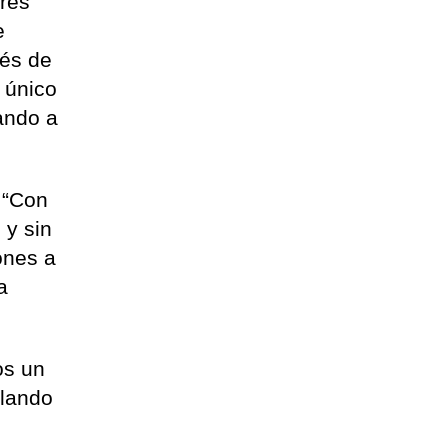
tres
e
ués de
o único
ando a
 “Con
 y sin
ones a
a
os un
ulando