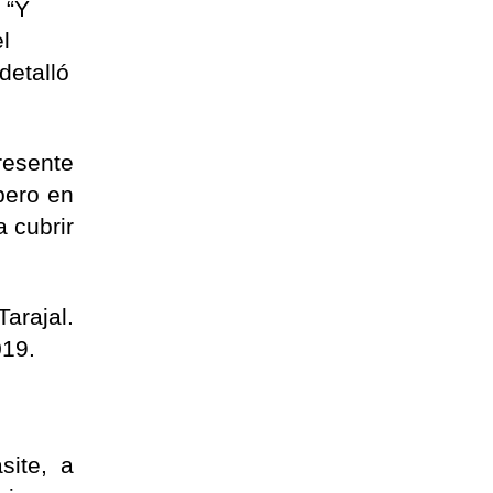
 “Y
l
detalló
resente
pero en
a cubrir
arajal.
019.
site, a