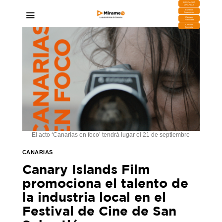
DESCARGA
MIRAPLAY
Buzón de
Sugerencias
Contratar
Publicidad
Contacto
Comercial
El acto ‘Canarias en foco’ tendrá lugar el 21 de septiembre
CANARIAS
Canary Islands Film
promociona el talento de
la industria local en el
Festival de Cine de San