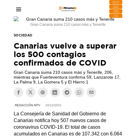
DESCARGA
MIRAPLAY
Buzón de
Sugerencias
Contratar
Publicidad
Contacto
Comercial
Gran Canaria suma 210 casos más y Tenerife
SOCIEDAD
Canarias vuelve a superar
los 500 contagios
confirmados de COVID
Gran Canaria suma 210 casos más y Tenerife, 206,
mientras que Fuerteventura confirma 59, Lanzarote 17,
La Palma 9, La Gomera 5 y El Hierro 1
REDACCIÓN MTV
10/12/2021
La Consejería de Sanidad del Gobierno de
Canarias notifica hoy 507 nuevos casos de
coronavirus COVID-19. El total de casos
acumulados en Canarias es de 107.342 con 6.064