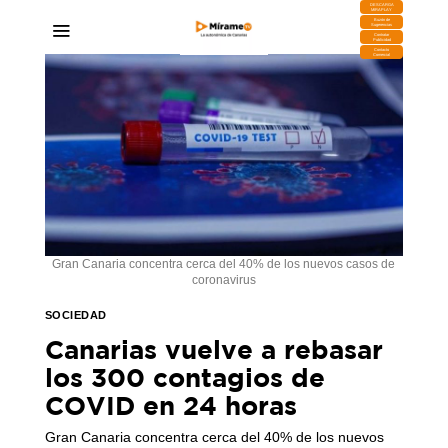
DESCARGA
MIRAPLAY
Buzón de
Sugerencias
Contratar
Publicidad
Contacto
Comercial
Gran Canaria concentra cerca del 40% de los nuevos casos de
coronavirus
SOCIEDAD
Canarias vuelve a rebasar
los 300 contagios de
COVID en 24 horas
Gran Canaria concentra cerca del 40% de los nuevos