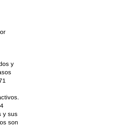
or
dos y
asos
171
ctivos.
04
s y sus
dos son