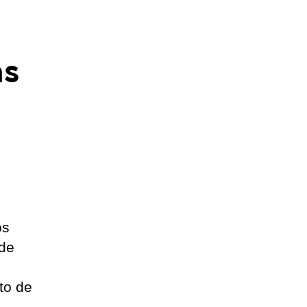
as
os
 de
to de