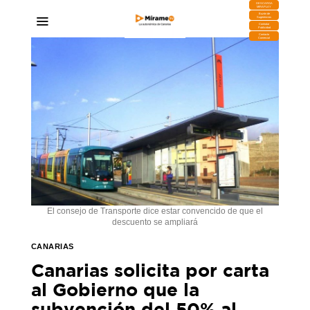
DESCARGA
MIRAPLAY
Buzón de
Sugerencias
Contratar
Publicidad
Contacto
Comercial
El consejo de Transporte dice estar convencido de que el
descuento se ampliará
CANARIAS
Canarias solicita por carta
al Gobierno que la
subvención del 50% al