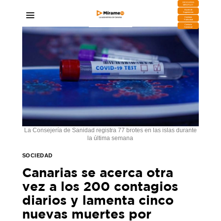
DESCARGA
MIRAPLAY
Buzón de
Sugerencias
Contratar
Publicidad
Contacto
Comercial
La Consejería de Sanidad registra 77 brotes en las islas durante
la última semana
SOCIEDAD
Canarias se acerca otra
vez a los 200 contagios
diarios y lamenta cinco
nuevas muertes por