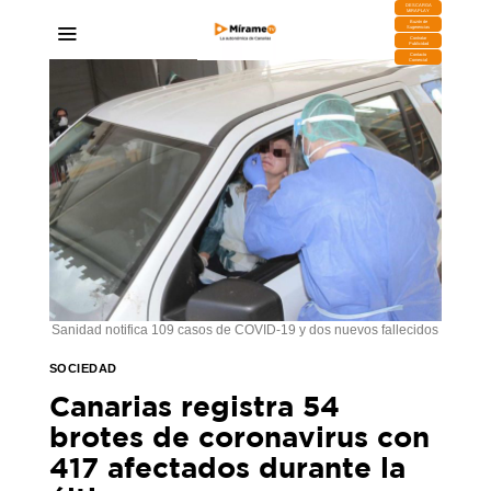
DESCARGA
MIRAPLAY
Buzón de
Sugerencias
Contratar
Publicidad
Contacto
Comercial
Sanidad notifica 109 casos de COVID-19 y dos nuevos fallecidos
SOCIEDAD
Canarias registra 54
brotes de coronavirus con
417 afectados durante la