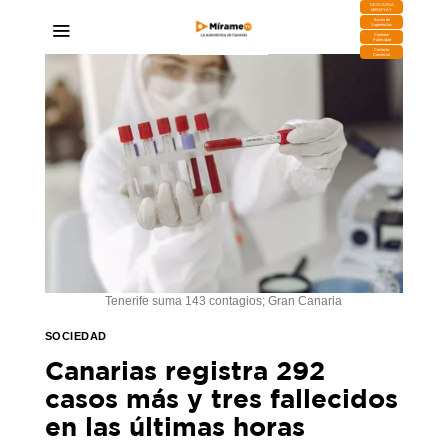
DESCARGA
MIRAPLAY
Buzón de
Sugerencias
Contratar
Publicidad
Contacto
Comercial
Tenerife suma 143 contagios; Gran Canaria
SOCIEDAD
Canarias registra 292
casos más y tres fallecidos
en las últimas horas