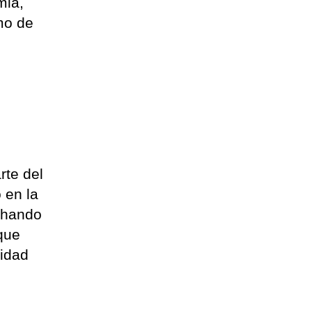
mia,
mo de
rte del
 en la
nchando
 que
lidad