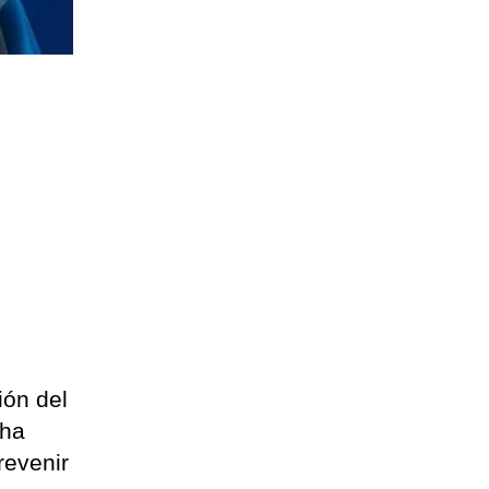
ión del
cha
revenir