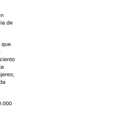
en
ia de
s que
n
 ciento
ta
jeres;
nda
0.000