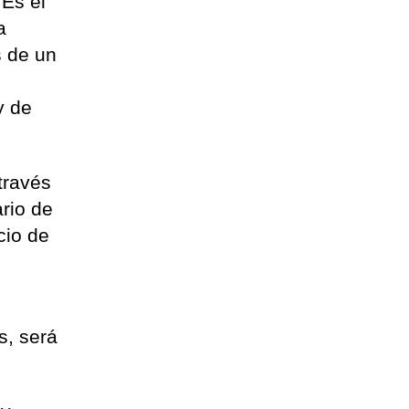
Es el
a
s de un
y de
través
rio de
cio de
s, será