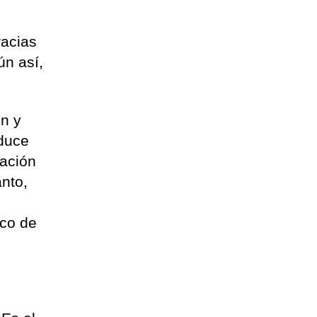
racias
ún así,
ón y
oduce
ración
anto,
ico de