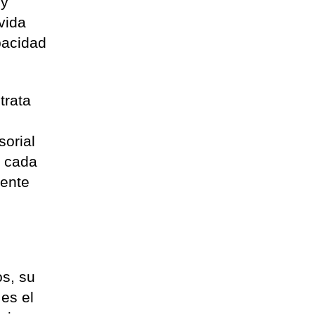
 y
vida
pacidad
trata
sorial
n cada
iente
os, su
 es el