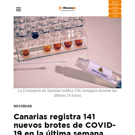
DESCARGA
MIRAPLAY
Buzón de
Sugerencias
Contratar
Publicidad
Contacto
Comercial
La Consejería de Sanidad notifica 156 contagios durante las
últimas 24 horas
SOCIEDAD
Canarias registra 141
nuevos brotes de COVID-
19 en la última semana