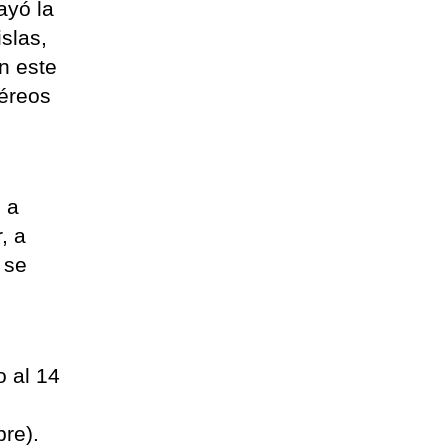
ayó la
slas,
n este
aéreos
n
 a
, a
 se
o al 14
bre).