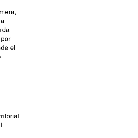
omera,
na
orda
 por
sde el
o
itorial
l