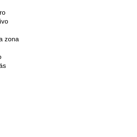
ro
ivo
la zona
o
ás