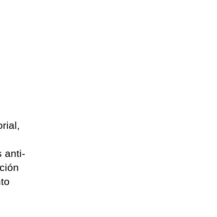
s
rial,
 anti-
ción
nto