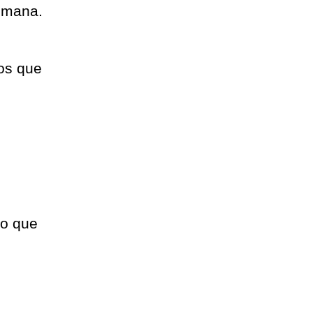
semana.
tos que
vo que