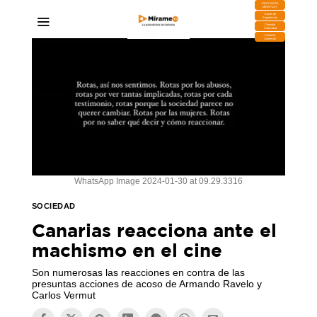
DESCARGA
MIRAPLAY
Buzón de
Sugerencias
Contratar
Publicidad
Contacto
Comercial
WhatsApp Image 2024-01-30 at 09.29.3316
SOCIEDAD
Canarias reacciona ante el
machismo en el cine
Son numerosas las reacciones en contra de las
presuntas acciones de acoso de Armando Ravelo y
Carlos Vermut