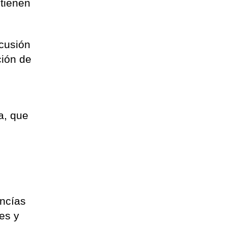
 tienen
cusión
ción de
a, que
ancías
es y