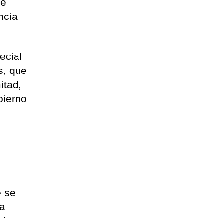
se
ncia
ecial
s, que
itad,
bierno
e se
 a