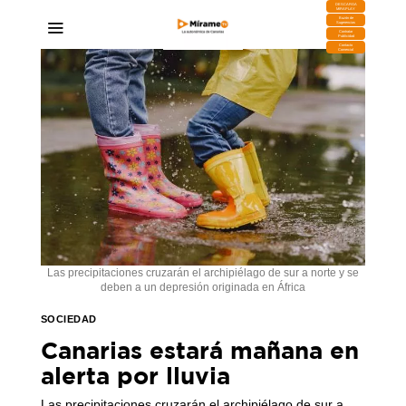
DESCARGA
MIRAPLAY
Buzón de
Sugerencias
Contratar
Publicidad
Contacto
Comercial
Las precipitaciones cruzarán el archipiélago de sur a norte y se
deben a un depresión originada en África
SOCIEDAD
Canarias estará mañana en
alerta por lluvia
Las precipitaciones cruzarán el archipiélago de sur a