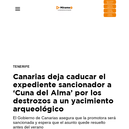
DESCARGA
MIRAPLAY
Buzón de
Sugerencias
Contratar
Publicidad
Contacto
Comercial
TENERIFE
Canarias deja caducar el
expediente sancionador a
‘Cuna del Alma’ por los
destrozos a un yacimiento
arqueológico
El Gobierno de Canarias asegura que la promotora será
sancionada y espera que el asunto quede resuelto
antes del verano