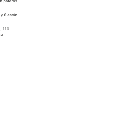
en pateras
 y 6 están
s, 110
su