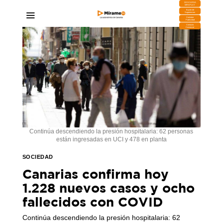
DESCARGA
MIRAPLAY
Buzón de
Sugerencias
Contratar
Publicidad
Contacto
Comercial
Continúa descendiendo la presión hospitalaria: 62 personas
están ingresadas en UCI y 478 en planta
SOCIEDAD
Canarias confirma hoy
1.228 nuevos casos y ocho
fallecidos con COVID
Continúa descendiendo la presión hospitalaria: 62