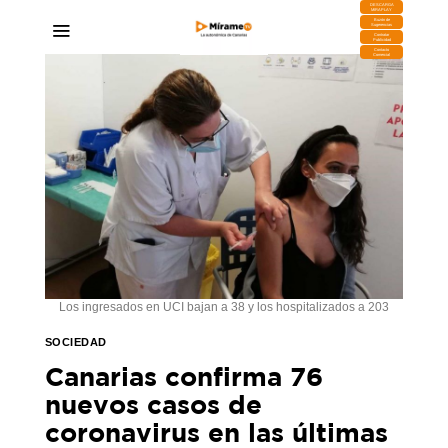
DESCARGA
MIRAPLAY
Buzón de
Sugerencias
Contratar
Publicidad
Contacto
Comercial
Los ingresados en UCI bajan a 38 y los hospitalizados a 203
SOCIEDAD
Canarias confirma 76
nuevos casos de
coronavirus en las últimas