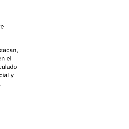
ve
stacan,
en el
culado
cial y
a