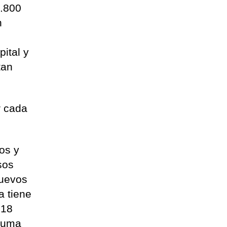
3.800
n
ital y
tan
r cada
.
os y
sos
nuevos
a tiene
 18
 suma