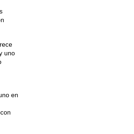
s
ón
trece
 y uno
o
 uno en
 con