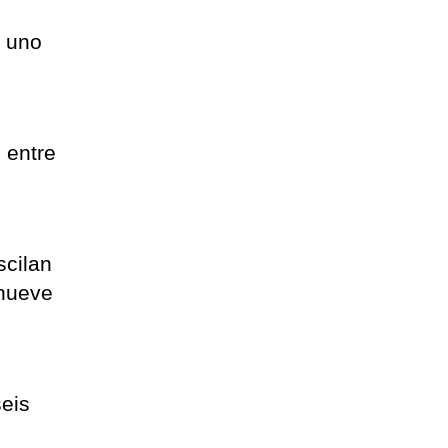
o uno
 entre
scilan
 nueve
seis