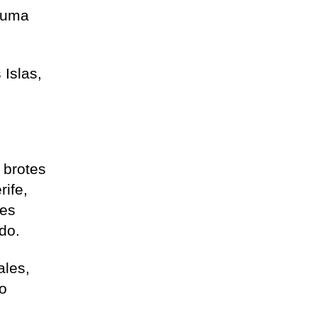
 suma
 Islas,
 brotes
rife,
tes
do.
ales,
no