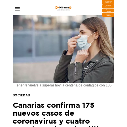
DESCARGA
MIRAPLAY
Buzón de
Sugerencias
Contratar
Publicidad
Contacto
Comercial
Tenerife vuelve a superar hoy la centena de contagios con 105
SOCIEDAD
Canarias confirma 175
nuevos casos de
coronavirus y cuatro