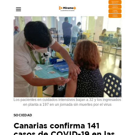
DESCARGA
MIRAPLAY
Buzón de
Sugerencias
Contratar
Publicidad
Contacto
Comercial
Los pacientes en cuidados intensivos bajan a 32 y los ingresados
en planta a 197 en un jornada sin muertes por el virus
SOCIEDAD
Canarias confirma 141
casos de COVID-19 en las