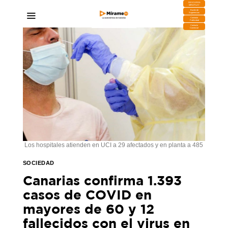
DESCARGA
MIRAPLAY
Buzón de
Sugerencias
Contratar
Publicidad
Contacto
Comercial
Los hospitales atienden en UCI a 29 afectados y en planta a 485
SOCIEDAD
Canarias confirma 1.393
casos de COVID en
mayores de 60 y 12
fallecidos con el virus en