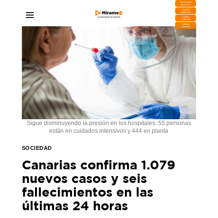
DESCARGA
MIRAPLAY
Buzón de
Sugerencias
Contratar
Publicidad
Contacto
Comercial
Sigue disminuyendo la presión en los hospitales: 55 personas
están en cuidados intensivos y 444 en planta
SOCIEDAD
Canarias confirma 1.079
nuevos casos y seis
fallecimientos en las
últimas 24 horas