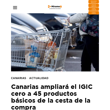
DESCARGA
MIRAPLAY
Buzón de
Sugerencias
Contratar
Publicidad
Contacto
Comercial
CANARIAS
·
ACTUALIDAD
Canarias ampliará el IGIC
cero a 45 productos
básicos de la cesta de la
compra