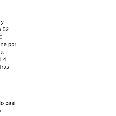
 y
n 52
00
ene por
ía
i 4
fras
do casi
a