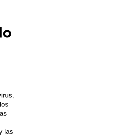
do
irus,
los
las
y las