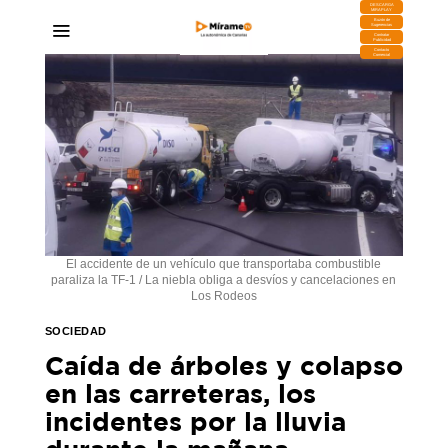
DESCARGA
MIRAPLAY
Buzón de
Sugerencias
Contratar
Publicidad
Contacto
Comercial
El accidente de un vehículo que transportaba combustible
paraliza la TF-1 / La niebla obliga a desvíos y cancelaciones en
Los Rodeos
SOCIEDAD
Caída de árboles y colapso
en las carreteras, los
incidentes por la lluvia