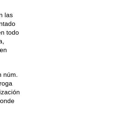
n las
entado
en todo
a,
 en
ón núm.
droga
ización
donde