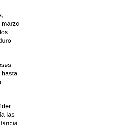
s,
e marzo
dos
duro
eses
 hasta
e
íder
ía las
tancia