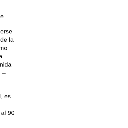
e.
nerse
 de la
omo
a
enida
s –
, es
 al 90