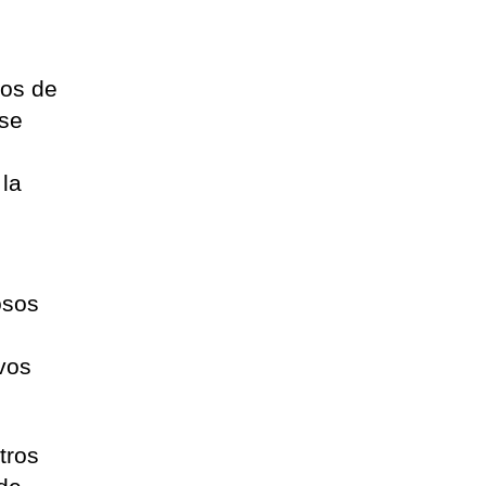
tos de
 se
 la
osos
vos
tros