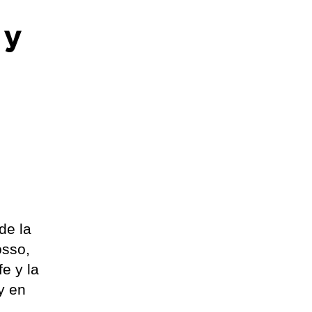
 y
de la
osso,
e y la
y en