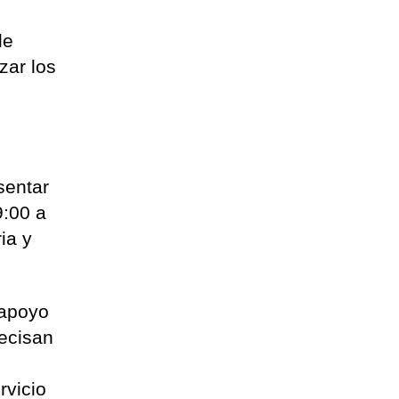
de
zar los
sentar
9:00 a
ia y
 apoyo
ecisan
rvicio