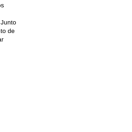
os
 Junto
nto de
ar
.