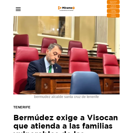
DESCARGA
MIRAPLAY
Buzón de
Sugerencias
Contratar
Publicidad
Contacto
Comercial
bermudez alcalde santa cruz de tenerife
TENERIFE
Bermúdez exige a Visocan
que atienda a las familias