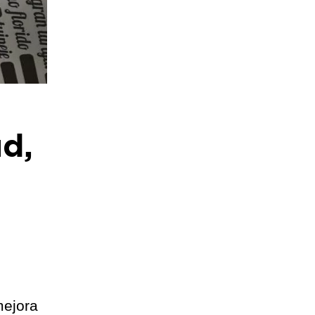
ud,
mejora