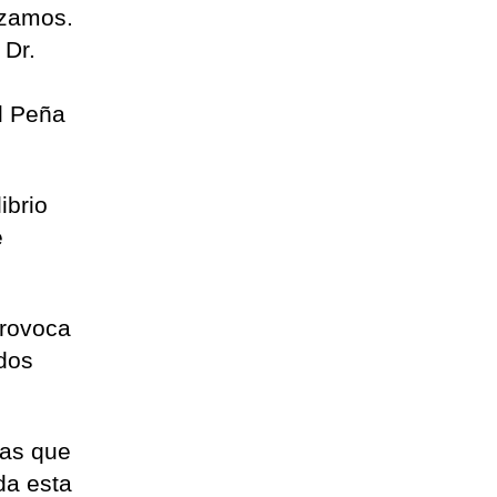
lizamos.
 Dr.
el Peña
ibrio
e
provoca
ados
nas que
da esta