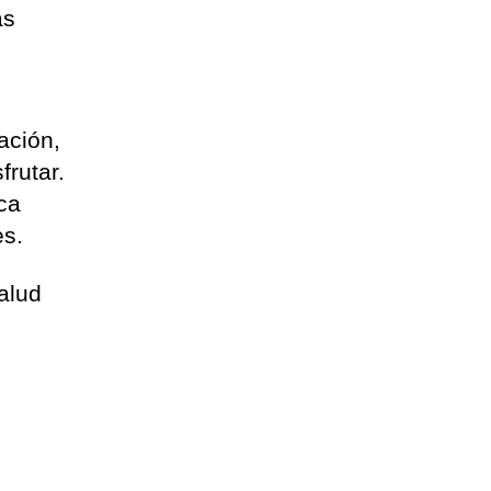
as
ación,
sfrutar.
ica
es.
salud