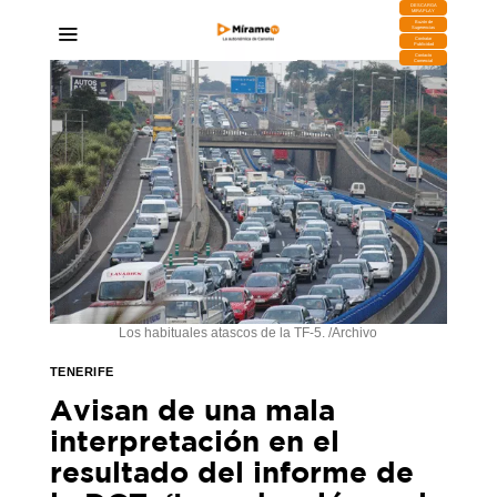
DESCARGA
MIRAPLAY
Buzón de
Sugerencias
Contratar
Publicidad
Contacto
Comercial
Los habituales atascos de la TF-5. /Archivo
TENERIFE
Avisan de una mala
interpretación en el
resultado del informe de