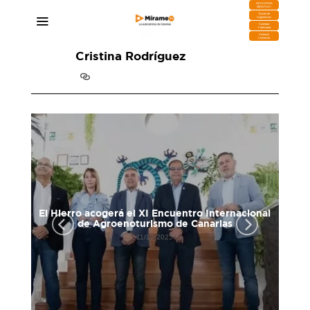
DESCARGA
MIRAPLAY
Buzón de
Sugerencias
Contratar
Publicidad
Contacto
Comercial
Cristina Rodríguez
,
El Hierro acogerá el XI Encuentro Internacional
de Agroenoturismo de Canarias
11/12/2025