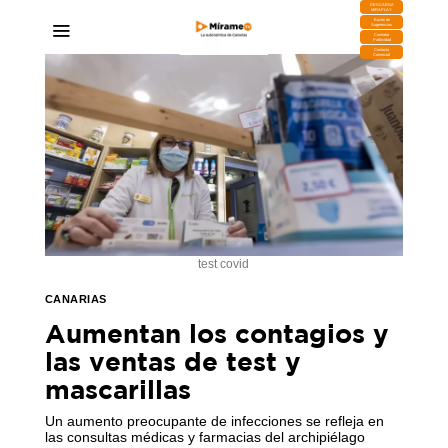
DESCARGA
MIRAPLAY
Buzón de
Sugerencias
Contratar
Publicidad
Contacto
Comercial
test covid
CANARIAS
Aumentan los contagios y
las ventas de test y
mascarillas
Un aumento preocupante de infecciones se refleja en
las consultas médicas y farmacias del archipiélago