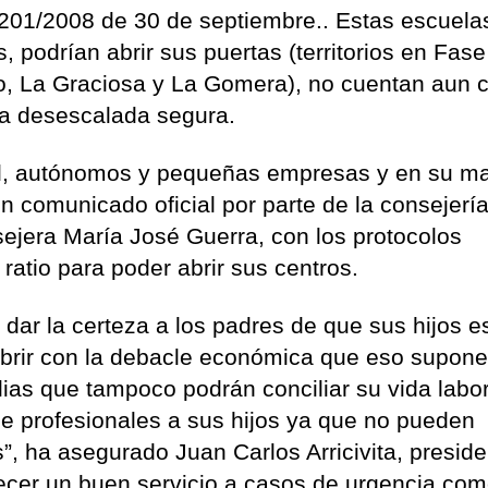
201/2008 de 30 de septiembre.. Estas escuela
s, podrían abrir sus puertas (territorios en Fase
ro, La Graciosa y La Gomera), no cuentan aun 
na desescalada segura.
til, autónomos y pequeñas empresas y en su m
en comunicado oficial por parte de la consejerí
jera María José Guerra, con los protocolos
ratio para poder abrir sus centros.
r dar la certeza a los padres de que sus hijos e
brir con la debacle económica que eso supone
ias que tampoco podrán conciliar su vida labor
 de profesionales a sus hijos ya que no pueden
s”, ha asegurado Juan Carlos Arricivita, presid
ecer un buen servicio a casos de urgencia co