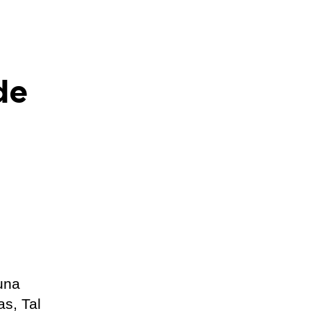
de
 una
s, Tal