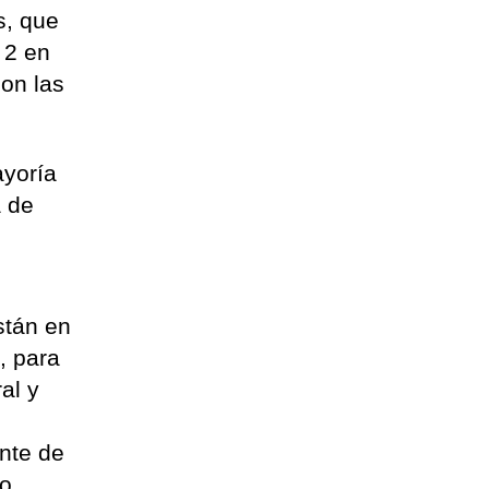
s, que
 2 en
con las
ayoría
a de
stán en
, para
al y
ente de
mo