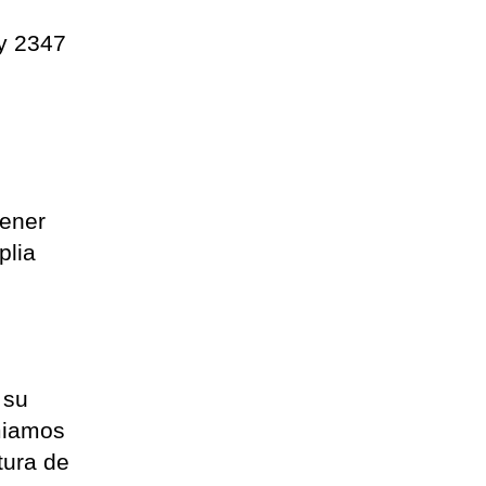
 y 2347
tener
plia
 su
emiamos
tura de