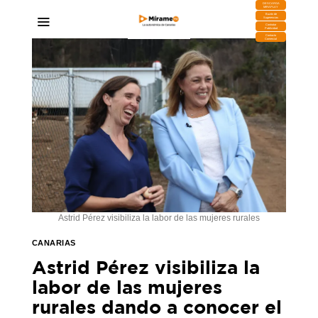
DESCARGA
MIRAPLAY
Buzón de
Sugerencias
Contratar
Publicidad
Contacto
Comercial
Astrid Pérez visibiliza la labor de las mujeres rurales
CANARIAS
Astrid Pérez visibiliza la
labor de las mujeres
rurales dando a conocer el