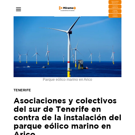
DESCARGA
MIRAPLAY
Buzón de
Sugerencias
Contratar
Publicidad
Contacto
Comercial
Parque eólico marino en Arico
TENERIFE
Asociaciones y colectivos
del sur de Tenerife en
contra de la instalación del
parque eólico marino en
Arico