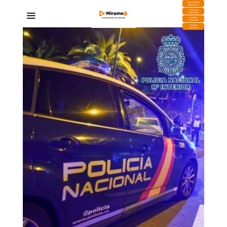
DESCARGA
MIRAPLAY
Buzón de
Sugerencias
Contratar
Publicidad
Contacto
Comercial