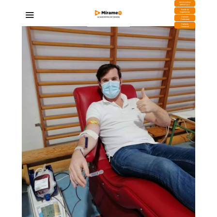
DESCARGA
MIRAPLAY
Buzón de
Sugerencias
Contratar
Publicidad
Contacto
Comercial