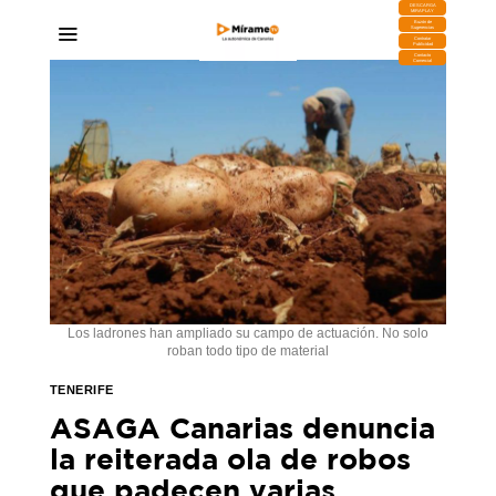
DESCARGA
MIRAPLAY
Buzón de
Sugerencias
Contratar
Publicidad
Contacto
Comercial
Los ladrones han ampliado su campo de actuación. No solo
roban todo tipo de material
TENERIFE
ASAGA Canarias denuncia
la reiterada ola de robos
que padecen varias