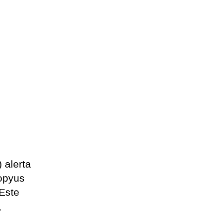
 alerta
lopyus
 Este
,