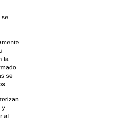
 se
s
camente
u
n la
ormado
as se
os.
terizan
 y
r al