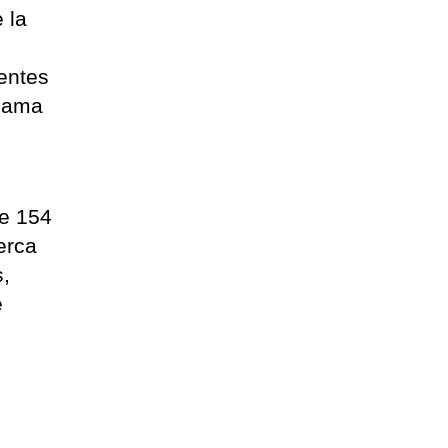
 la
rentes
 gama
de 154
erca
s,
e