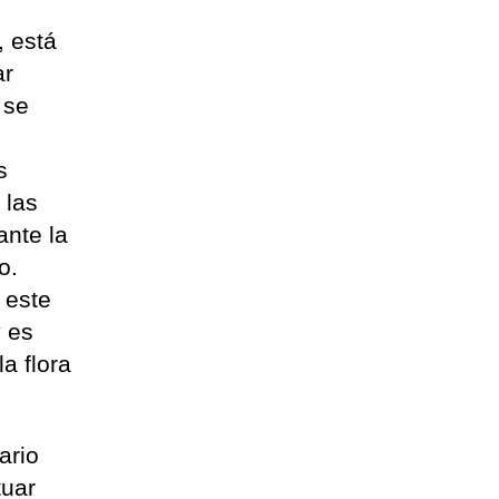
, está
ar
 se
s
 las
ante la
o.
 este
y es
a flora
ario
tuar