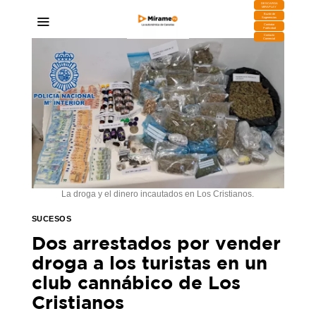
DESCARGA
MIRAPLAY
Buzón de
Sugerencias
Contratar
Publicidad
Contacto
Comercial
La droga y el dinero incautados en Los Cristianos.
SUCESOS
Dos arrestados por vender
droga a los turistas en un
club cannábico de Los
Cristianos