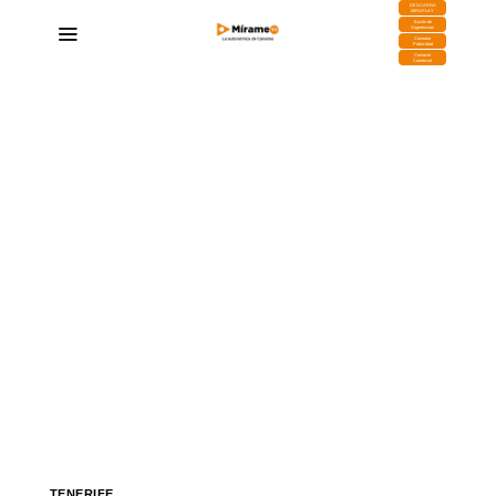
DESCARGA
MIRAPLAY
Buzón de
Sugerencias
Contratar
Publicidad
Contacto
Comercial
TENERIFE