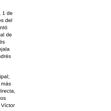
, 1 de
es del
ontó
jal de
rés
jala
ndrés
ipal;
o más
irecta,
los
 Víctor