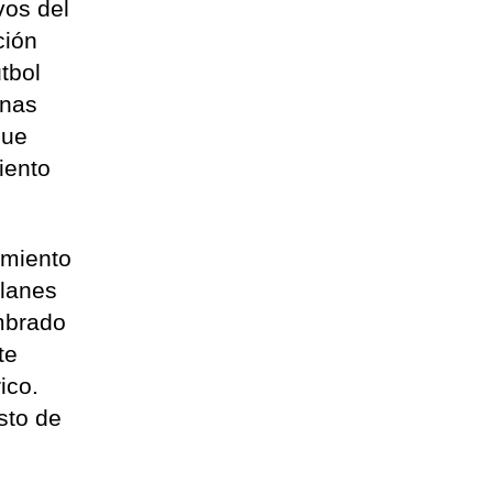
vos del
ción
tbol
onas
que
iento
imiento
planes
umbrado
te
ico.
asto de