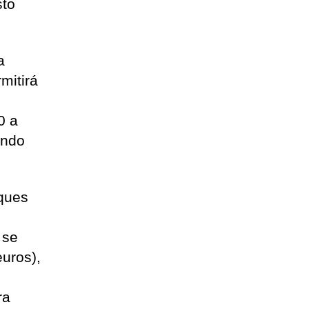
sto
.
a
mitirá
0 a
ando
rques
 se
euros),
ra