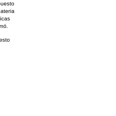
puesto
ateria
icas
rmó.
esto