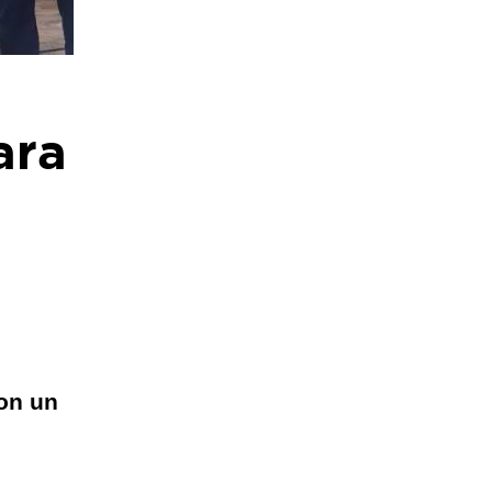
ara
con un