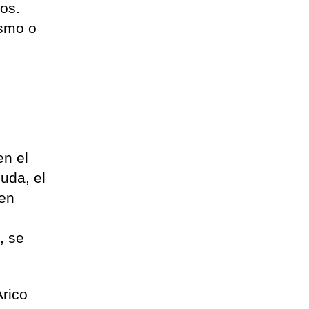
ros.
ismo o
en el
uda, el
 en
,
, se
Arico