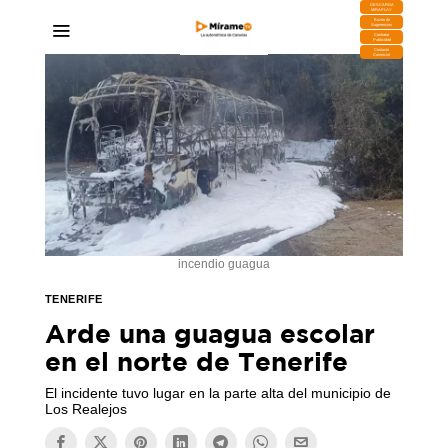
DESCARGA
MIRAPLAY
Buzón de
Sugerencias
Contratar
Publicidad
Contacto
Comercial
incendio guagua
TENERIFE
Arde una guagua escolar
en el norte de Tenerife
El incidente tuvo lugar en la parte alta del municipio de
Los Realejos