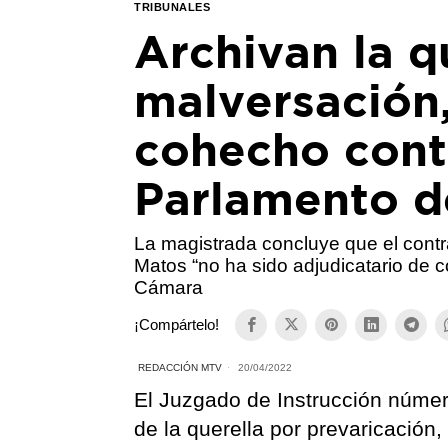
TRIBUNALES
Archivan la q
malversación,
cohecho contr
Parlamento d
La magistrada concluye que el contr
Matos “no ha sido adjudicatario de c
Cámara
¡Compártelo!
REDACCIÓN MTV
20/04/2022
El Juzgado de Instrucción númer
de la querella por prevaricación