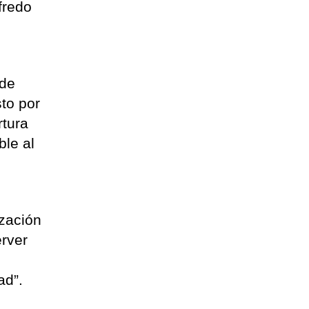
fredo
 de
sto por
rtura
ble al
ización
erver
ad”.