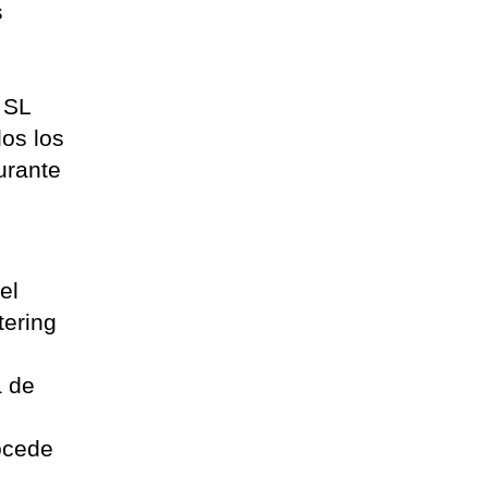
s
 SL
dos los
urante
el
tering
a de
rocede