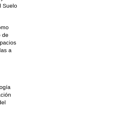
l Suelo
como
o de
spacios
das a
logía
ación
del