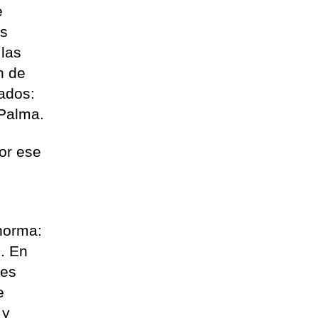
e
os
 las
n de
ados:
 Palma.
por ese
 norma:
d. En
nes
e
 y