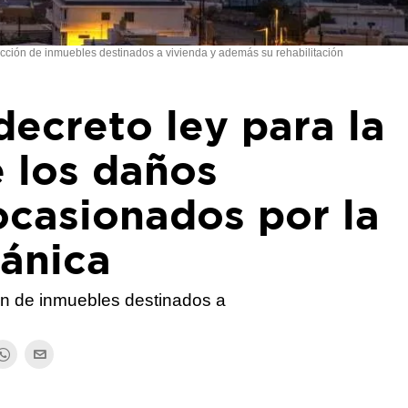
ucción de inmuebles destinados a vivienda y además su rehabilitación
ecreto ley para la
 los daños
ocasionados por la
cánica
ón de inmuebles destinados a