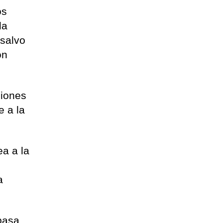
os
la
 salvo
ón
ciones
e a la
ea a la
a
basa