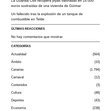
La Guardia Civil recupera joyas valoradas en 15.000
euros sustraídas de una vivienda de Güímar
Un fallecido tras la explosión de un tanque de
combustible en Telde
ÚLTIMAS REACCIONES
No hay comentarios que mostrar.
CATEGORÍAS
Actualidad
564
Ámbito
10
Canarias
1.794
Carnaval
12
Contenidos
3
Cultura
48
Deportes
43
Economía
238