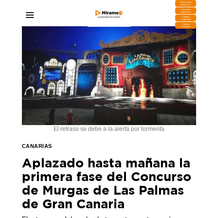
DESCARGA
MIRAPLAY
Buzón de
Sugerencias
Contratar
Publicidad
Contacto
Comercial
El retraso se debe a la alerta por tormenta
CANARIAS
Aplazado hasta mañana la
primera fase del Concurso
de Murgas de Las Palmas
de Gran Canaria